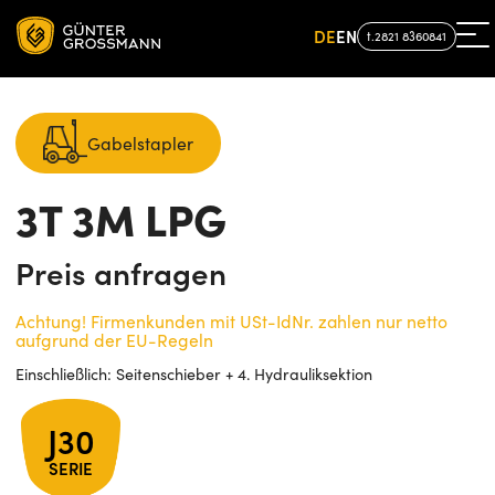
DE
EN
t.2821 8360841
Gabelstapler
3T 3M LPG
Preis anfragen
Achtung! Firmenkunden mit USt-IdNr. zahlen nur netto
aufgrund der EU-Regeln
Einschließlich: Seitenschieber + 4. Hydrauliksektion
J30
SERIE