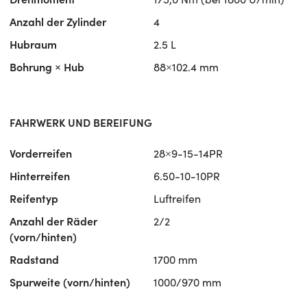
Anzahl der Zylinder
4
Hubraum
2.5 L
Bohrung × Hub
88×102.4 mm
FAHRWERK UND BEREIFUNG
Vorderreifen
28×9-15-14PR
Hinterreifen
6.50-10-10PR
Reifentyp
Luftreifen
Anzahl der Räder
2/2
(vorn/hinten)
Radstand
1700 mm
Spurweite (vorn/hinten)
1000/970 mm