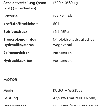
Achslastverteilung (ohne
1700 / 2580 kg
Last) (vorn/hinten)
Batterie
12V / 80 Ah
Kraftstofftankinhalt
60 L
Betriebsdruck
18.5 MPa
Steuerelement des
1/1 elektrohydraulisches
Hydrauliksystems
Wegeventil
Seitenschieber
vorhanden
Hydrauliksektion
vorhanden
MOTOR
Modell
KUBOTA WG2503
Leistung
43,5 kW (bei 2600 U/min)
Drehmoment
175,0 Nm (bei 1800 U/min)